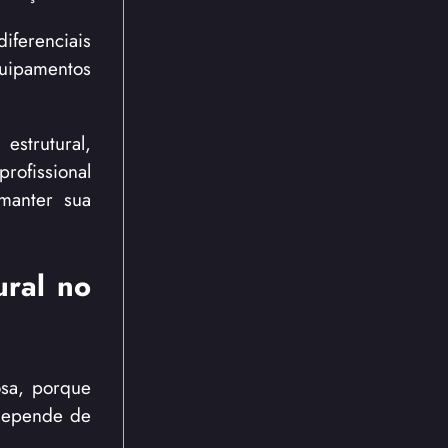
iferenciais
uipamentos
strutural,
rofissional
manter sua
ural no
osa, porque
 depende de