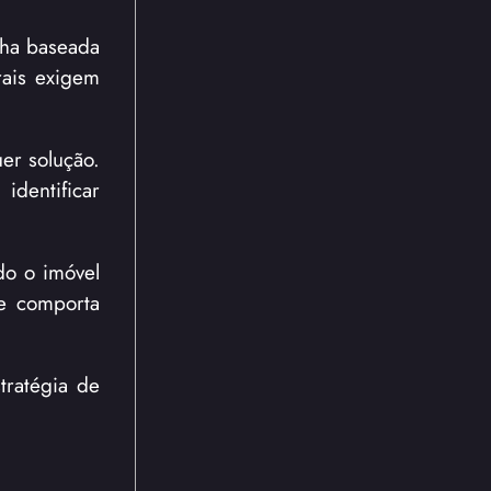
lha baseada
rais exigem
er solução.
identificar
do o imóvel
se comporta
tratégia de