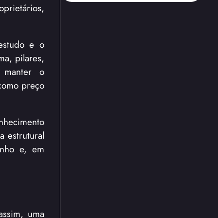
prietários,
 estudo e o
a, pilares,
a manter o
 como preço
nhecimento
 estrutural
enho e, em
 assim, uma