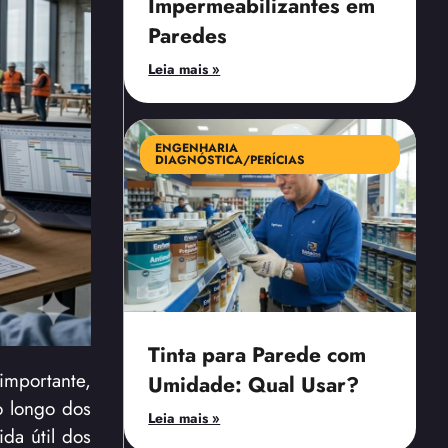
Impermeabilizantes em
Paredes
Leia mais »
ENGENHARIA
DIAGNÓSTICA/PERÍCIAS
Tinta para Parede com
importante,
Umidade: Qual Usar?
o longo dos
Leia mais »
da útil dos