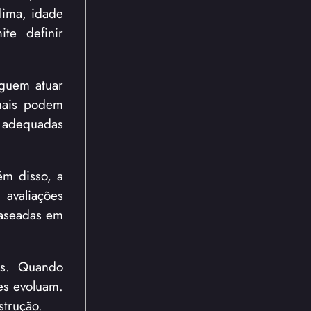
clima, idade
te definir
eguem atuar
onais podem
s adequadas
ém disso, a
 avaliações
baseadas em
os. Quando
es evoluam.
strução.