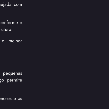
anejada com
 conforme o
rutura.
o e melhor
e pequenas
aço permite
enores e as