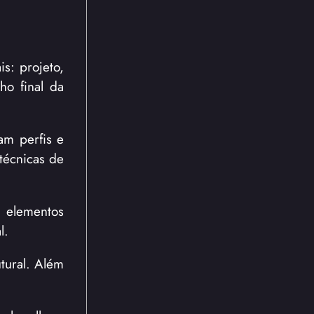
s: projeto,
o final da
am perfis e
técnicas de
 elementos
l.
tural. Além