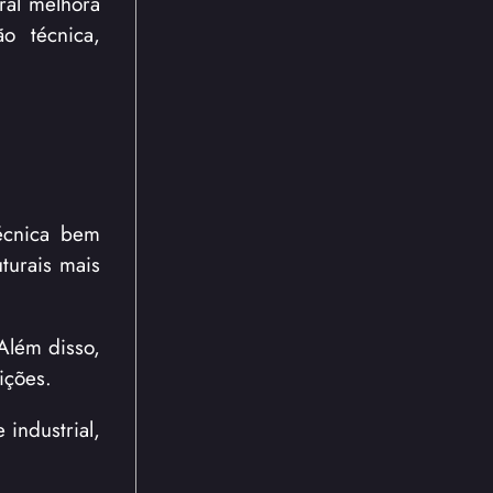
ral melhora
o técnica,
écnica bem
uturais mais
Além disso,
ições.
industrial,