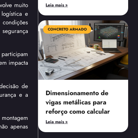
volve muito
Leia mais »
ogística e
e condições
r segurança
CONCRETO ARMADO
 participam
gem impacta
decisão de
Dimensionamento de
gurança e a
vigas metálicas para
reforço como calcular
am montagem
Leia mais »
 não apenas