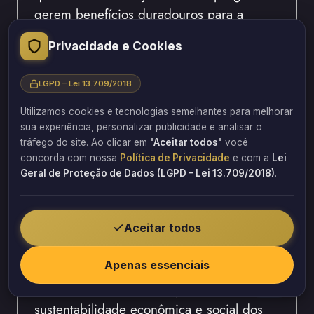
gerem benefícios duradouros para a
sociedade.
Privacidade e Cookies
Engenharia de Valor: Um Legado
LGPD – Lei 13.709/2018
para o projeto estrutural obras
públicas Brasil
Utilizamos cookies e tecnologias semelhantes para melhorar
sua experiência, personalizar publicidade e analisar o
tráfego do site. Ao clicar em
"Aceitar todos"
você
A Barbosa Estrutural integra a engenharia
concorda com nossa
Política de Privacidade
e com a
Lei
de valor em cada etapa do projeto
Geral de Proteção de Dados (LGPD – Lei 13.709/2018)
.
estrutural obras públicas Brasil. Isso
assegura que o investimento público seja
utilizado de forma eficiente, gerando
Aceitar todos
obras de alta qualidade e durabilidade.
Apenas essenciais
Portanto, a engenharia de valor da Barbosa
Estrutural é fundamental para a
sustentabilidade econômica e social dos