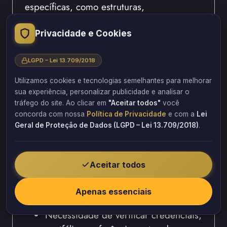
específicas, como estruturas,
impermeabilização ou instalações.
Portanto, a escolha de um perito autônomo
Privacidade e Cookies
pode ser vantajosa pela relação direta e
pela possibilidade de encontrar um
LGPD – Lei 13.709/2018
especialista com o perfil exato para o seu
Utilizamos cookies e tecnologias semelhantes para melhorar
problema, mas é crucial verificar suas
sua experiência, personalizar publicidade e analisar o
credenciais, portfólio e referências.
tráfego do site. Ao clicar em
"Aceitar todos"
você
concorda com nossa
Política de Privacidade
e com a
Lei
Geral de Proteção de Dados (LGPD – Lei 13.709/2018)
.
Profissionais independentes com
vasta experiência e especialização
Oferecem atendimento personalizado
Aceitar todos
e flexibilidade de agenda
Podem ser altamente especializados
Apenas essenciais
em nichos específicos da engenharia
Necessidade de verificar credenciais,