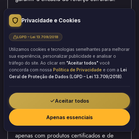
Como a escolha dos materiais
Privacidade e Cookies
impacta o reforço com fibra de
carbono
LGPD – Lei 13.709/2018
A escolha dos materiais é um fator
Utilizamos cookies e tecnologias semelhantes para melhorar
sua experiência, personalizar publicidade e analisar o
decisivo no desempenho final do reforço
tráfego do site. Ao clicar em
"Aceitar todos"
você
estrutural. Mesmo com um bom projeto e
concorda com nossa
Política de Privacidade
e com a
Lei
uma execução correta, materiais de baixa
Geral de Proteção de Dados (LGPD – Lei 13.709/2018)
.
qualidade podem comprometer todo o
sistema.
Aceitar todos
Por isso, empresas especializadas em
engenharia de reforço com fibra de
Apenas essenciais
carbono em Minas Gerais devem trabalhar
apenas com produtos certificados e de