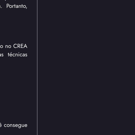
 Portanto,
tro no CREA
s técnicas
cê consegue