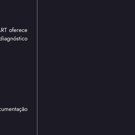
ART oferece
iagnóstico
ocumentação