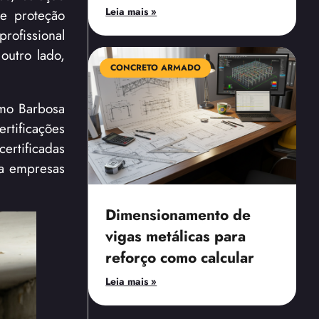
Leia mais »
e proteção
ofissional
outro lado,
CONCRETO ARMADO
omo Barbosa
rtificações
ertificadas
ra empresas
Dimensionamento de
vigas metálicas para
reforço como calcular
Leia mais »