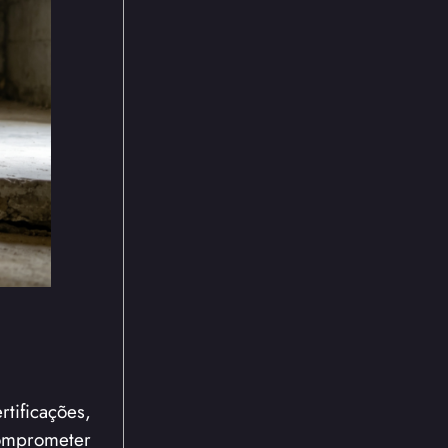
ificações,
omprometer