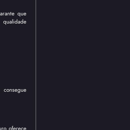
arante que
 qualidade
ê consegue
uro oferece