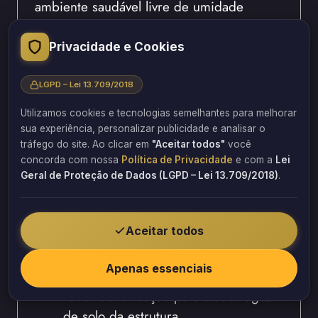
ambiente saudável livre de umidade
excessiva.
Privacidade e Cookies
Sistemas de Drenagem e
Impermeabilização
LGPD – Lei 13.709/2018
Utilizamos cookies e tecnologias semelhantes para melhorar
Sistemas de drenagem e
sua experiência, personalizar publicidade e analisar o
impermeabilização eliminam origem da
tráfego do site. Ao clicar em
"Aceitar todos"
você
infiltração oferecendo solução permanente.
concorda com nossa
Política de Privacidade
e com a
Lei
Geral de Proteção de Dados (LGPD – Lei 13.709/2018)
.
Por isso, drenagem adequada oferece
proteção contra água de solo. Ademais,
impermeabilização oferece proteção
Aceitar todos
contra água de chuva e infiltração.
Apenas essenciais
Instalar sistema de drenagem ao
redor da fundação para afastar água
de solo da estrutura