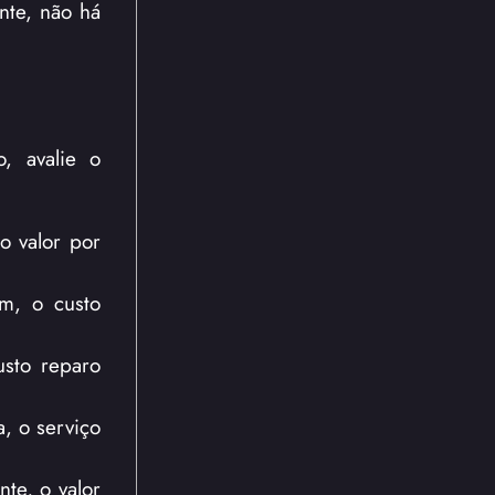
nte, não há
, avalie o
o valor por
im, o custo
usto reparo
, o serviço
te, o valor