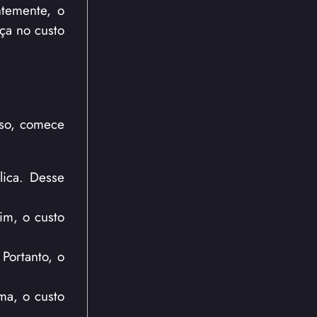
ntemente, o
nça no custo
sso, comece
lica. Desse
im, o custo
Portanto, o
ma, o custo