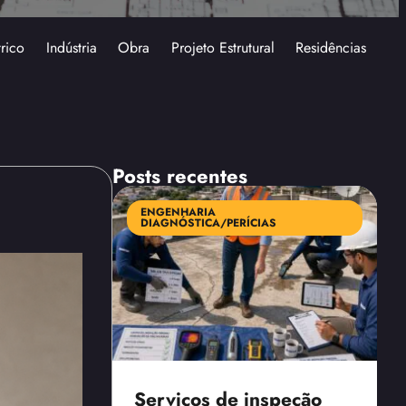
trico
Indústria
Obra
Projeto Estrutural
Residências
Posts recentes
ENGENHARIA
DIAGNÓSTICA/PERÍCIAS
Serviços de inspeção