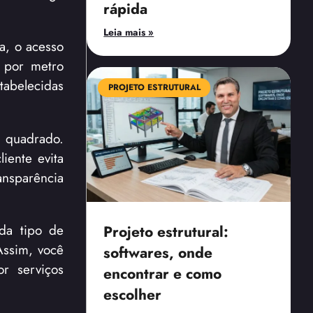
rápida
Leia mais »
a, o acesso
 por metro
tabelecidas
PROJETO ESTRUTURAL
o quadrado.
iente evita
ansparência
da tipo de
Projeto estrutural:
Assim, você
softwares, onde
r serviços
encontrar e como
escolher