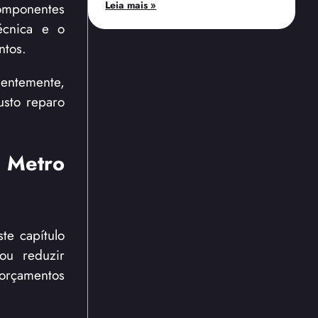
Leia mais »
componentes
écnica e o
ntos.
entemente,
usto reparo
 Metro
te capítulo
ou reduzir
 orçamentos