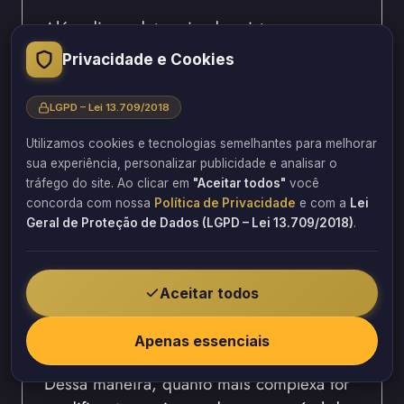
Além disso, determinados sistemas
construtivos demandam conhecimentos
Privacidade e Cookies
específicos por parte do profissional
responsável. Consequentemente, o grau
LGPD – Lei 13.709/2018
de complexidade impacta o orçamento
Utilizamos cookies e tecnologias semelhantes para melhorar
final.
sua experiência, personalizar publicidade e analisar o
tráfego do site. Ao clicar em
"Aceitar todos"
você
Entre os fatores analisados estão:
concorda com nossa
Política de Privacidade
e com a
Lei
Geral de Proteção de Dados (LGPD – Lei 13.709/2018)
.
Tipo de estrutura.
Método construtivo utilizado.
Existência de ampliações.
Aceitar todos
Reformas anteriores.
Intervenções estruturais realizadas.
Apenas essenciais
Dessa maneira, quanto mais complexa for