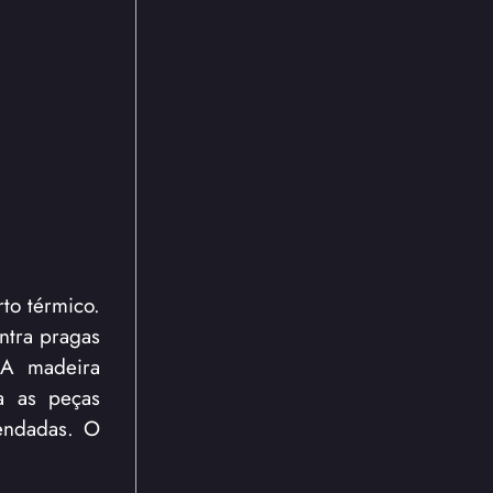
rto térmico.
ntra pragas
. A madeira
a as peças
mendadas. O