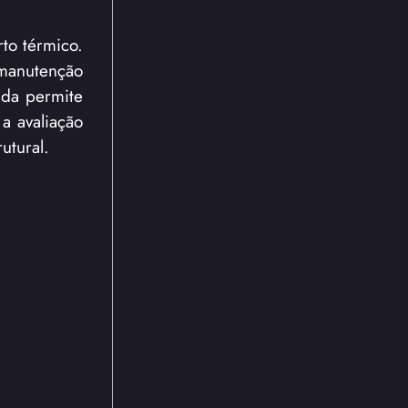
rto térmico.
 manutenção
ada permite
a avaliação
utural.