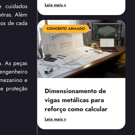
ge cuidados
Leia mais »
xtras. Além
cos de cada
CONCRETO ARMADO
a. As peças
 engenheiro
 mezanino e
ge proteção
Dimensionamento de
vigas metálicas para
reforço como calcular
Leia mais »