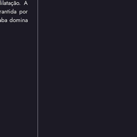
ilatação. A
rantida por
caba domina