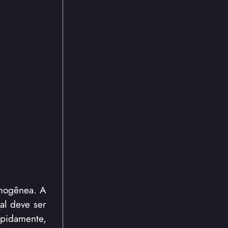
omogênea. A
al deve ser
apidamente,