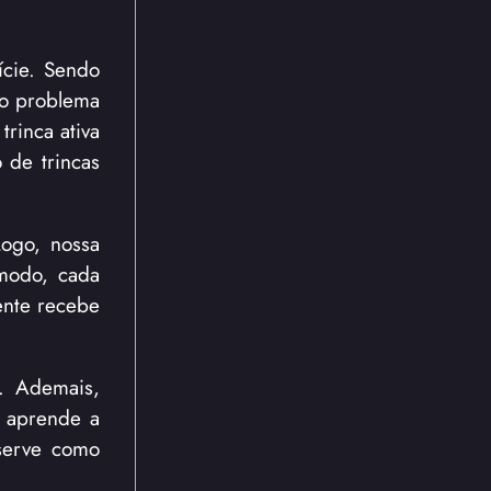
ície. Sendo
 o problema
rinca ativa
 de trincas
Logo, nossa
modo, cada
ente recebe
l. Ademais,
ê aprende a
 serve como