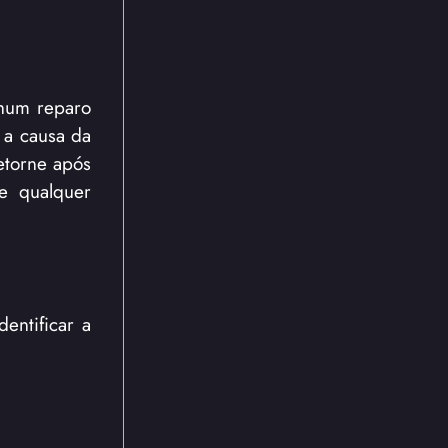
nhum reparo
 a causa da
etorne após
de qualquer
entificar a