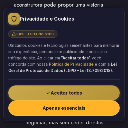
aconstrutora pode propor uma vistoria
própria ou um acordo para o reparo. Por
Privacidade e Cookies
isso, esteja aberto ao diálogo, mas
mantenha-se firme em seus direitos. Desse
LGPD – Lei 13.709/2018
modo, você busca uma solução amigável.
Utilizamos cookies e tecnologias semelhantes para melhorar
Diálogo: Mantenha a comunicação
sua experiência, personalizar publicidade e analisar o
aberta e respeitosa
tráfego do site. Ao clicar em
"Aceitar todos"
você
concorda com nossa
Política de Privacidade
e com a
Lei
Proposta: Avalie as soluções
Geral de Proteção de Dados (LGPD – Lei 13.709/2018)
.
oferecidas pela construtora
Acordo: Busque uma resolução que
atenda seus interesses
Aceitar todos
Registro: Documente todas as
conversas e acordos
Apenas essenciais
Flexibilidade: Esteja disposto a
negociar, mas sem ceder direitos