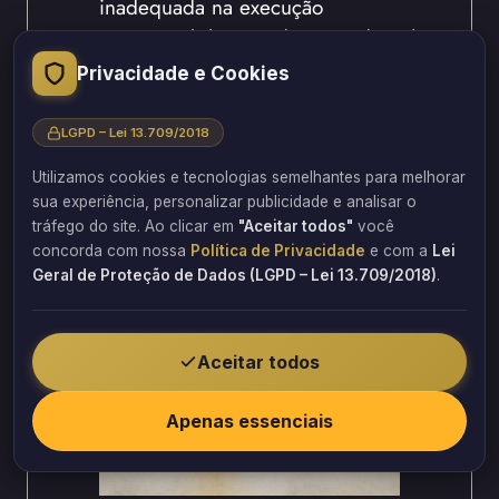
inadequada na execução
Impermeabilização deteriorada pelo
tempo e intempéries
Privacidade e Cookies
Ausência de impermeabilização em
áreas críticas
LGPD – Lei 13.709/2018
Impermeabilização com material de
Utilizamos cookies e tecnologias semelhantes para melhorar
qualidade inferior
sua experiência, personalizar publicidade e analisar o
Falha na aplicação de
tráfego do site. Ao clicar em
"Aceitar todos"
você
impermeabilização durante
concorda com nossa
Política de Privacidade
e com a
Lei
Geral de Proteção de Dados (LGPD – Lei 13.709/2018)
.
construção
Aceitar todos
Apenas essenciais