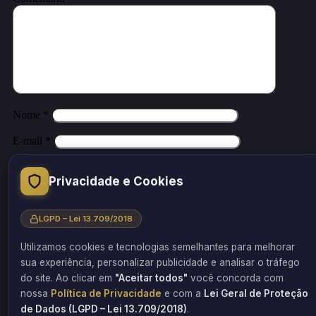
Nome
*
E-mail
*
Site
Privacidade e Cookies
Salvar meus dados neste navegador para a próxima vez que eu
comentar.
LGPD – Lei 13.709/2018
Utilizamos cookies e tecnologias semelhantes para melhorar
sua experiência, personalizar publicidade e analisar o tráfego
do site. Ao clicar em
"Aceitar todos"
você concorda com
Este site utiliza o Akismet para reduzir spam.
Saiba como seus dado
em comentários são processados
.
nossa
Política de Privacidade
e com a
Lei Geral de Proteção
de Dados (LGPD – Lei 13.709/2018)
.