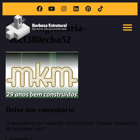
mkm-engenharia-
66cf380ecba52
Deixe um comentário
O seu endereço de e-mail não será publicado.
Campos obrigatórios
são marcados com
*
Comentário
*