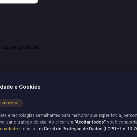
 vez que eu comentar.
mo seus dados em comentários são processados
.
idade e Cookies
13.709/2018
kies e tecnologias semelhantes para melhorar sua experiência, person
nalisar o tráfego do site. Ao clicar em
"Aceitar todos"
você concorda
ivacidade
e com a
Lei Geral de Proteção de Dados (LGPD – Lei 13.