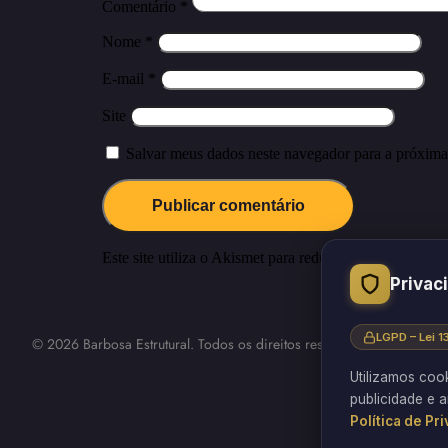
Comentário
*
Nome
*
E-mail
*
Site
Salvar meus dados neste navegador para a próxima
Este site utiliza o Akismet para reduzir spam.
Saiba co
Privac
LGPD – Lei 
© 2026 Barbosa Estrutural. Todos os direitos reservados.
Utilizamos coo
publicidade e a
Política de Pr