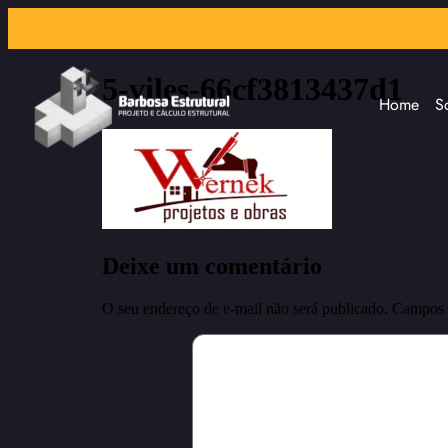
5-viles-66cf3813437d1
Home
S
Deixe um comentário
O seu endereço de e-mail não será publicado.
Campos 