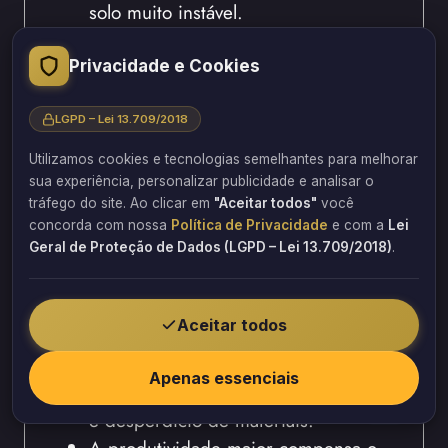
solo muito instável.
Desse modo, a economia na fundação
pode chegar a 40%.
Privacidade e Cookies
Contrate Mão de Obra
LGPD – Lei 13.709/2018
Especializada
Utilizamos cookies e tecnologias semelhantes para melhorar
sua experiência, personalizar publicidade e analisar o
Profissionais especializados em estrutura
tráfego do site. Ao clicar em
"Aceitar todos"
você
concorda com nossa
Política de Privacidade
e com a
Lei
metálica trabalham mais rápido e com
Geral de Proteção de Dados (LGPD – Lei 13.709/2018)
.
qualidade. Portanto, contratar especialistas
evita retrabalhos e desperdícios.
Aceitar todos
Equipes especializadas montam a
estrutura em dias, não em meses.
Apenas essenciais
O conhecimento técnico reduz erros
e desperdício de materiais.
A produtividade maior compensa o