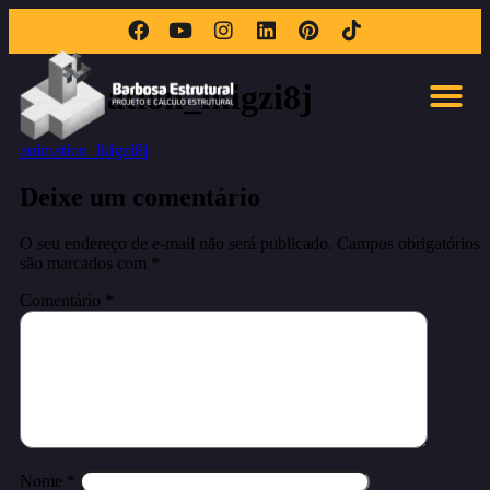
animation_lkigzi8j
animation_lkigzi8j
Deixe um comentário
O seu endereço de e-mail não será publicado.
Campos obrigatórios
são marcados com
*
Comentário
*
Nome
*