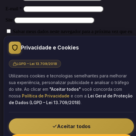
E-mail
*
Site
Salvar meus dados neste navegador para a próxima vez que eu
comentar.
Privacidade e Cookies
LGPD – Lei 13.709/2018
Este site utiliza o Akismet para reduzir spam.
Saiba como seus dado
em comentários são processados
.
Utilizamos cookies e tecnologias semelhantes para melhorar
sua experiência, personalizar publicidade e analisar o tráfego
do site. Ao clicar em
"Aceitar todos"
você concorda com
nossa
Política de Privacidade
e com a
Lei Geral de Proteção
© 2026 Barbosa Estrutural. Todos os direitos reservados.
de Dados (LGPD – Lei 13.709/2018)
.
Aceitar todos