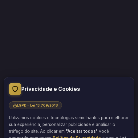
“A educação transformou minha vida. Acredito que o
Privacidade e Cookies
conhecimento acessível a todos pode transformar outras
vidas também.”
LGPD – Lei 13.709/2018
Professor, engenheiro e empresário Flávio Barbosa
Utilizamos cookies e tecnologias semelhantes para melhorar
Sorocaba/SP
sua experiência, personalizar publicidade e analisar o
tráfego do site. Ao clicar em
"Aceitar todos"
você