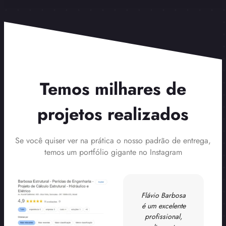
Temos milhares de
projetos realizados
Se você quiser ver na prática o nosso padrão de entrega,
temos um portfólio gigante no Instagram
e
Gostei da
Flávio Barbosa
ncia
facilidade para
é um excelente
a,
agendar as
profissional,