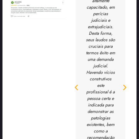
de e
visitas. O
altamente
ndico
atendimento
capacitado, em
vio
também é
perícias
 com
ótimo, e os
judiciais e
rança
horários das
extrajudiciais.
visitas sempre
Desta forma,
foram
seus laudos são
cumpridos
cruciais para
ÃO
pontualmente.
termos êxito em
DRIGO
uma demanda
ORSONDA
judicial.
Havendo vícios
construtivos
NELSON
este
profissional é a
pessoa certa e
indicada para
demonstrar as
patologias
existentes, bem
como a
recomendação