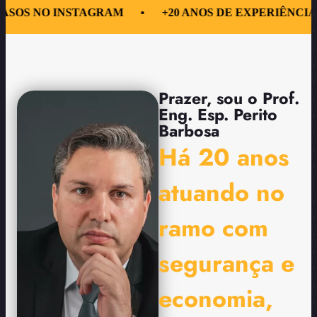
O INSTAGRAM
•
+20 ANOS DE EXPERIÊNCIA
•
CE
Prazer, sou o Prof.
Eng. Esp. Perito
Barbosa
Há 20 anos
atuando no
ramo com
segurança e
economia,